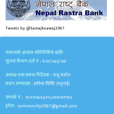
Tweets by @Samajkoawaj2067
समाजकाे आवाज मल्टिमिडिया प्रालि
सुचना विभाग दर्ता नं
: १८४/०७३/७४
अध्यक्ष तथा प्रबन्ध निर्देशक
: राजु बस्नेत
प्रधान सम्पादक
: प्रतिभा घिमिरे (भट्टराई)
सम्पर्क नं
: ९८५१०७०३२५,०१४८११५९०
इमेल
:
community2067@gmail.com