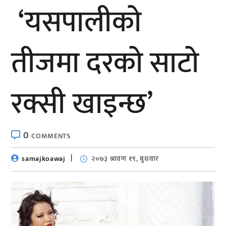
‘यसपालीको
तीजमा दरको साटो
रक्सी खाइन्छ’
0
COMMENTS
samajkoawaj
२०७३ श्रावण १९, बुधवार