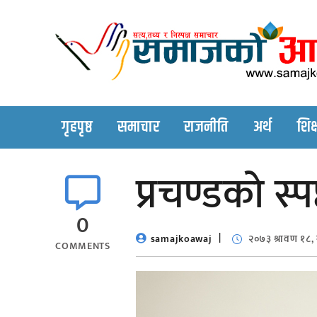
Skip
to
content
गृहपृष्ठ
समाचार
राजनीति
अर्थ
शिक्
प्रचण्डकाे स
0
samajkoawaj
२०७३ श्रावण १८,
COMMENTS