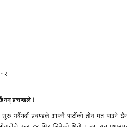
क- २
नन् प्रचण्डले !
ङ सुरु गर्दैगर्दा प्रचण्डले आफ्नै पार्टीको तीन मत पाउने छै
वादीले कुल ८४ सिट जितेको थियो । तर, अब प्रधानमन्त