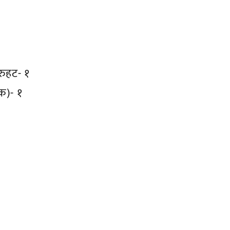
थरुहट- १
िक)- १