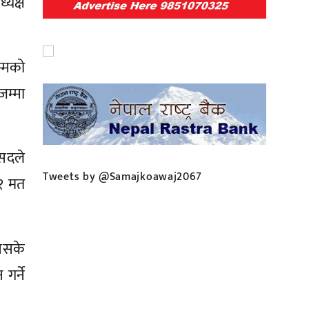
यक्ष
म्मको
जम्मा
ंसदले
Tweets by @Samajkoawaj2067
८१ मत
िनसके
गर्ने