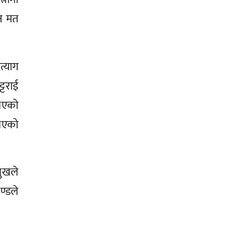
ीन मत
त्याग
्टराई
 भएको
 भएको
मुखले
ण्डले