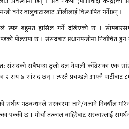
उ अवस्थामा छन् । अब नेकपा (माओवादी केन्द्र)का अध्
नमन्त्री बनेर बालुवाटारबाट ओलीलाई विस्थापित गर्नेछन् ।
चण्डले स्पष्ट बहुमत हासिल गर्ने देखिएको छ । सोमबारस
डको पोल्टामा छ । संसदबाट प्रधानमन्त्रीमा निर्वाचित हुन 
 सम्भवत: संसदको सबैभन्दा ठूलो दल नेपाली काँग्रेसका एक सा
ेसका २ सय ७ सांसद छन् । त्यस्तै प्रचण्डले आफ्नै पार्टीबाट 
को संघीय गठबन्धनले सरकारमा जाने/नजाने निर्क्यौल गर
क्का-पक्की छ । मोर्चा तत्काल बाहिरैबाट सरकारलाई समर्थन 