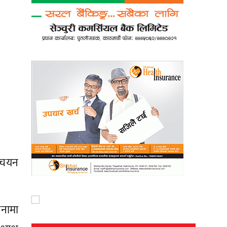
ी चयन
ीनामा