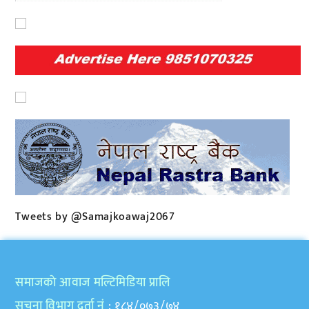
Tweets by @Samajkoawaj2067
समाजकाे आवाज मल्टिमिडिया प्रालि
सुचना विभाग दर्ता नं
: १८४/०७३/७४