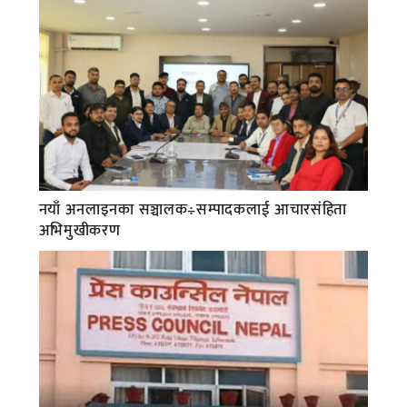
नयाँ अनलाइनका सञ्चालक÷सम्पादकलाई आचारसंहिता
अभिमुखीकरण