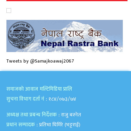
Tweets by @Samajkoawaj2067
समाजकाे आवाज मल्टिमिडिया प्रालि
सुचना विभाग दर्ता नं
: १८४/०७३/७४
अध्यक्ष तथा प्रबन्ध निर्देशक
: राजु बस्नेत
प्रधान सम्पादक
: प्रतिभा घिमिरे (भट्टराई)