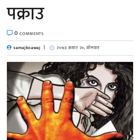
पक्राउ
0
COMMENTS
samajkoawaj
२०७३ असार २०, सोमवार