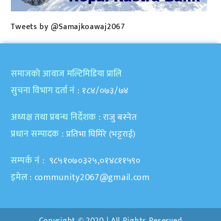
Tweets by @Samajkoawaj2067
समाजकाे आवाज मल्टिमिडिया प्रालि
सुचना विभाग दर्ता नं
: १८४/०७३/७४
अध्यक्ष तथा प्रबन्ध निर्देशक
: राजु बस्नेत
प्रधान सम्पादक
: प्रतिभा घिमिरे (भट्टराई)
सम्पर्क नं
: ९८५१०७०३२५,०१४८११५९०
इमेल
:
community2067@gmail.com
Copyright © 2020 | All Rights Reserved