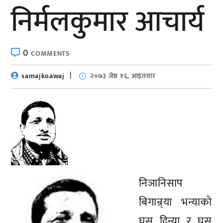
निर्मलकुमार आचार्य
0
COMMENTS
samajkoawaj
२०७३ जेष्ठ १६, आइतवार
निञानिसाप
बिगान्र्या भन्याको
घुस् दिन्या र घुस