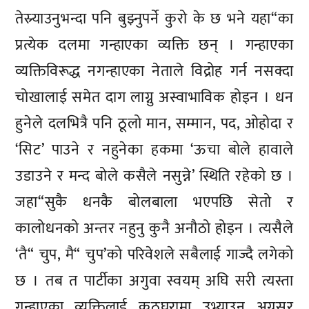
तेस्र्याउनुभन्दा पनि बुझ्नुपर्ने कुरो के छ भने यहा“का
प्रत्येक दलमा गन्हाएका व्यक्ति छन् । गन्हाएका
व्यक्तिविरूद्ध नगन्हाएका नेताले विद्रोह गर्न नसक्दा
चोखालाई समेत दाग लाग्नु अस्वाभाविक होइन । धन
हुनेले दलभित्रै पनि ठूलो मान, सम्मान, पद, ओहोदा र
‘सिट’ पाउने र नहुनेका हकमा ‘ऊचा बोले हावाले
उडाउने र मन्द बोले कसैले नसुन्ने’ स्थिति रहेको छ ।
जहा“सुकै धनकै बोलबाला भएपछि सेतो र
कालोधनको अन्तर नहुनु कुनै अनौठो होइन । त्यसैले
‘तै“ चुप, मै“ चुप’को परिवेशले सबैलाई गाज्दै लगेको
छ । तब त पार्टीका अगुवा स्वयम् अघि सरी त्यस्ता
गन्हाएका व्यक्तिलाई कठघरामा उभ्याउन अग्रसर