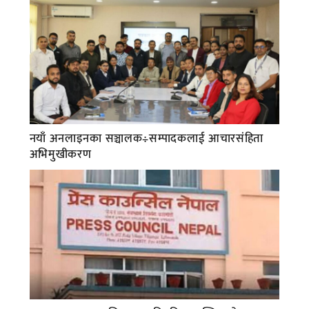
नयाँ अनलाइनका सञ्चालक÷सम्पादकलाई आचारसंहिता
अभिमुखीकरण