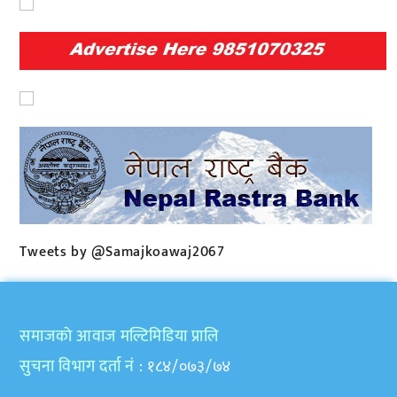
Tweets by @Samajkoawaj2067
समाजकाे आवाज मल्टिमिडिया प्रालि
सुचना विभाग दर्ता नं
: १८४/०७३/७४