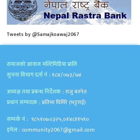
Tweets by @Samajkoawaj2067
समाजकाे आवाज मल्टिमिडिया प्रालि
सुचना विभाग दर्ता नं
: १८४/०७३/७४
अध्यक्ष तथा प्रबन्ध निर्देशक
: राजु बस्नेत
प्रधान सम्पादक
: प्रतिभा घिमिरे (भट्टराई)
सम्पर्क नं
: ९८५१०७०३२५,०१४८११५९०
इमेल
:
community2067@gmail.com