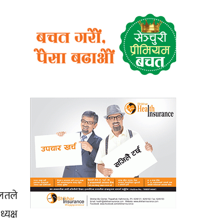
ालतले
यक्ष