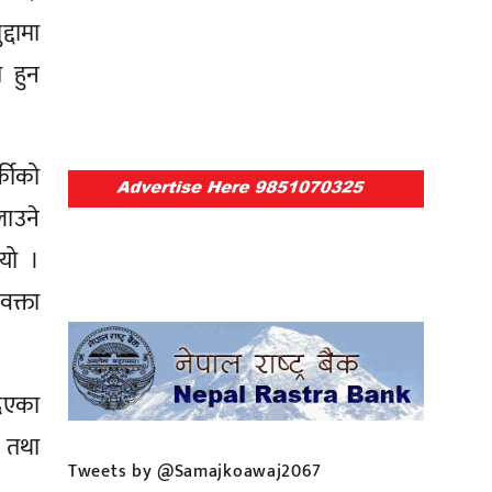
्दामा
 हुन
्कीको
ाउने
यो ।
वक्ता
दिएका
ा तथा
Tweets by @Samajkoawaj2067