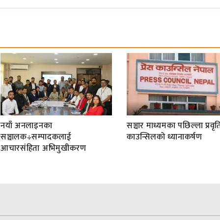
नयाँ अनलाइनका
सञ्चार माध्यमका पछिल्ला प्रवृति
सञ्चालक÷सम्पादकलाई
काउन्सिलको ध्यानाकर्षण
आचारसंहिता अभिमुखीकरण