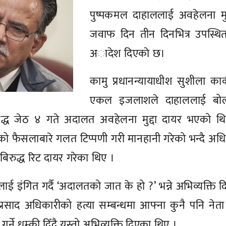
पुष्पकमल दाहाललाई अवहेलना मुद
जवाफ दिन तीन दिनभित्र उपस्थित
अादेश दिएकाे छ।
कामु प्रधानन्यायाधीश सुशीला कार
एकल इजलाशले दाहाललाई बोल
द्ध जेठ ४ गते अदालत अवहेलना मुद्दा दायर भएको थि
गरेको फैसलाबारे गलत टिप्पणी गरी मानहानी गरेको भन्दै अधि
 बिरुद्ध रिट दायर गरेका थिए ।
 इंगित गर्दै ‘अदालतको जात के हो ?’ भन्ने अभिव्यक्ति 
्रसाद अधिकारीको हत्या सम्बन्धमा आफ्ना कुनै पनि नेत
 गर्ने धम्की दिँदै यस्तो अभिव्यक्ति दिएका थिए ।