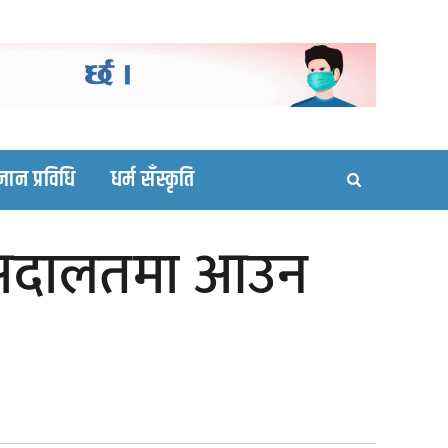
ortal site
्ञान प्रविधि
धर्म सँस्कृति
त्र अदालतमा आउन