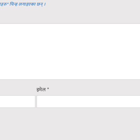
डहरु
*
चिन्ह लगाइएका छन् ।
इमेल
*