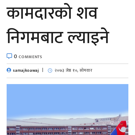
कामदारको शव
निगमबाट ल्याइने
0
COMMENTS
samajkoawaj
२०७३ जेष्ठ १०, सोमवार