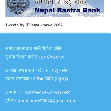
Tweets by @Samajkoawaj2067
समाजकाे आवाज मल्टिमिडिया प्रालि
सुचना विभाग दर्ता नं
: १८४/०७३/७४
अध्यक्ष तथा प्रबन्ध निर्देशक
: राजु बस्नेत
प्रधान सम्पादक
: प्रतिभा घिमिरे (भट्टराई)
सम्पर्क नं
: ९८५१०७०३२५,०१४८११५९०
इमेल
:
community2067@gmail.com