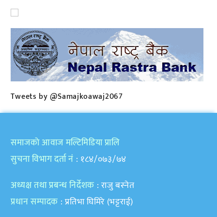
Tweets by @Samajkoawaj2067
समाजकाे आवाज मल्टिमिडिया प्रालि
सुचना विभाग दर्ता नं
: १८४/०७३/७४
अध्यक्ष तथा प्रबन्ध निर्देशक
: राजु बस्नेत
प्रधान सम्पादक
: प्रतिभा घिमिरे (भट्टराई)