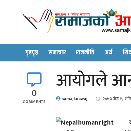
Skip
to
content
गृहपृष्ठ
समाचार
राजनीति
अर्थ
शिक्
आयोगले आन्
0
samajkoawaj
२०७३ जेष्ठ १, शन
COMMENTS