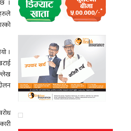
 छ ।
हरुले
कारको
ियो ।
खटाई
ल्लेख
्दोलन
अवरोध
कारी