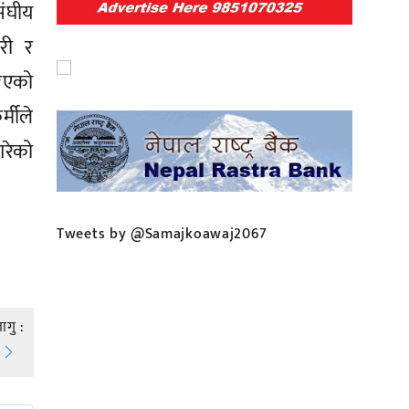
संघीय
ारी र
रिएको
्मीले
रेको
Tweets by @Samajkoawaj2067
गु :