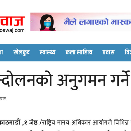
Nepali online news p
Nepali online news portal site
षा
खेलकुद
स्वास्थ्य
कला साहित्य
प्रवास
विज
दोलनको अनुगमन गर्ने
िवार
काठमाडौँ ,१ जेष्ठ /
राष्ट्रिय मानव अधिकार आयोगले विभिन्न