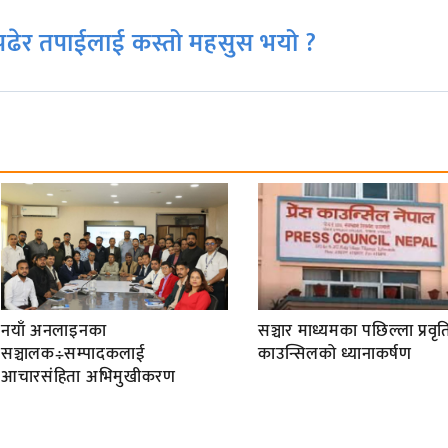
ढेर तपाईलाई कस्तो महसुस भयो ?
नयाँ अनलाइनका
सञ्चार माध्यमका पछिल्ला प्रवृति
सञ्चालक÷सम्पादकलाई
काउन्सिलको ध्यानाकर्षण
आचारसंहिता अभिमुखीकरण