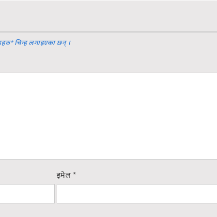
डहरु
*
चिन्ह लगाइएका छन् ।
इमेल
*