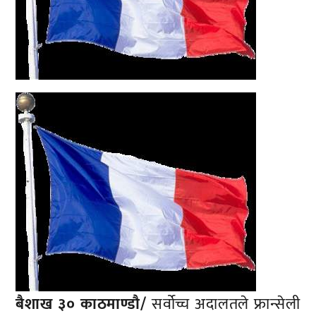
बैशाख ३० काठमाण्डाै/
सर्वोच्च अदालतले फ्रान्सेली