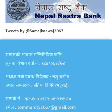
Tweets by @Samajkoawaj2067
समाजकाे आवाज मल्टिमिडिया प्रालि
सुचना विभाग दर्ता नं
: १८४/०७३/७४
अध्यक्ष तथा प्रबन्ध निर्देशक
: राजु बस्नेत
प्रधान सम्पादक
: प्रतिभा घिमिरे (भट्टराई)
सम्पर्क नं
: ९८५१०७०३२५,०१४८११५९०
इमेल
:
community2067@gmail.com