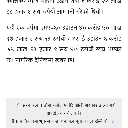
कात्तिकसम्म ९ महिना उडान गर्दा १ करोड २२ लाख
८८ हजार १ सय रुपैयाँ आम्दानी गरेको थियो।
यही एक वर्षमा एमए–६० उडाउन ४० करोड ५० लाख
९७ हजार २ सय ९३ रुपैयाँ र १२–ई उडाउन ६ करोड
७५ लाख ६३ हजार ९ सय ४७ रुपैयाँ खर्च भएको
छ। नागरिक दैनिकमा खबर छ।
प्रतिक्रिया दिनुहोस्
Post
सरकारले वार्तामा नबोलाएपछि ओली सरकार ढाल्ने गरी
आन्दोलन गर्ने तयारी
navigation
चीनको तिब्बतमा भूकम्प, कडा धक्काले पूर्वी नेपाल हल्लियो