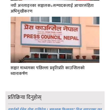
नयाँ अनलाइनका सञ्चालक÷सम्पादकलाई आचारसंहिता
अभिमुखीकरण
सञ्चार माध्यमका पछिल्ला प्रवृतिप्रति काउन्सिलको
ध्यानाकर्षण
प्रतिक्रिया दिनुहोस्
तपाईको ईमेल गोप्य राखिनेछ । आवश्यक फिल्डहरु
*
चिन्ह लगाइएका छन्