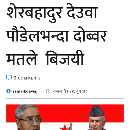
शेरबहादुर देउवा
पौडेलभन्दा दोब्वर
मतले बिजयी
0
COMMENTS
samajkoawaj
२०७२ चैत्र २४, बुधवार