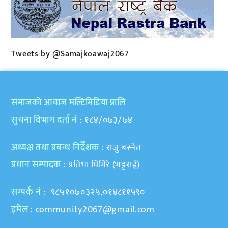
Tweets by @Samajkoawaj2067
समाजकाे आवाज मल्टिमिडिया प्रालि
सुचना विभाग दर्ता नं
: १८४/०७३/७४
अध्यक्ष तथा प्रबन्ध निर्देशक
: राजु बस्नेत
प्रधान सम्पादक
: प्रतिभा घिमिरे (भट्टराई)
सम्पर्क नं
: ९८५१०७०३२५,०१४८११५९०
इमेल
:
community2067@gmail.com