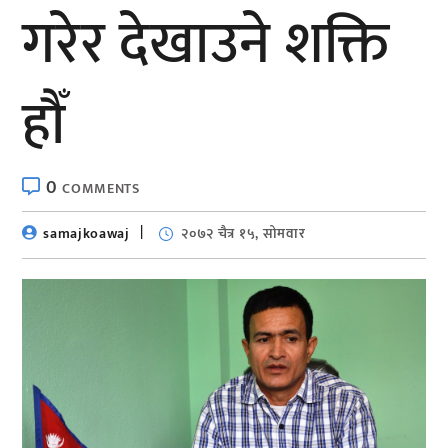
गरेर देखाउने शक्ति
हौँ
0
COMMENTS
samajkoawaj
२०७२ चैत्र १५, सोमवार