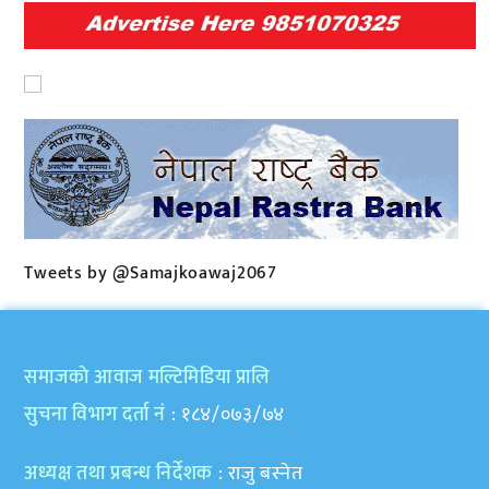
Tweets by @Samajkoawaj2067
समाजकाे आवाज मल्टिमिडिया प्रालि
सुचना विभाग दर्ता नं
: १८४/०७३/७४
अध्यक्ष तथा प्रबन्ध निर्देशक
: राजु बस्नेत