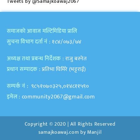
Tweets by @Samajkoawaj2067
समाजकाे आवाज मल्टिमिडिया प्रालि
सुचना विभाग दर्ता नं
: १८४/०७३/७४
अध्यक्ष तथा प्रबन्ध निर्देशक
: राजु बस्नेत
प्रधान सम्पादक
: प्रतिभा घिमिरे (भट्टराई)
सम्पर्क नं
: ९८५१०७०३२५,०१४८११५९०
इमेल
:
community2067@gmail.com
Copyright © 2020 | All Rights Reserved
samajkoawaj.com by
Manjil