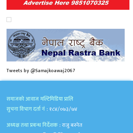
Tweets by @Samajkoawaj2067
समाजकाे आवाज मल्टिमिडिया प्रालि
सुचना विभाग दर्ता नं
: १८४/०७३/७४
अध्यक्ष तथा प्रबन्ध निर्देशक
: राजु बस्नेत