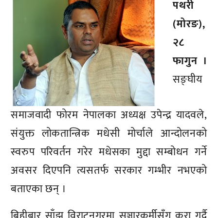
पथरी
(मोरङ),
२८
फागुन ।
सङ्घीय
समाजवादी फोरम नेपालका अध्यक्ष उपेन्द्र यादवले,
संयुक्त लोकतान्त्रिक मधेसी मोर्चाले आन्दोलनको
स्वरुप परिवर्तन गरेर मधेसका मुद्दा सम्बोधन गर्ने
अवसर दिएपनि त्यसतर्फ सरकार गम्भीर नभएको
बताएका छन् ।
बिहीबार साँझ विराटनगरमा सञ्चारकर्मीसँग कुरा गर्दै