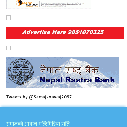
Tweets by @Samajkoawaj2067
समाजकाे आवाज मल्टिमिडिया प्रालि