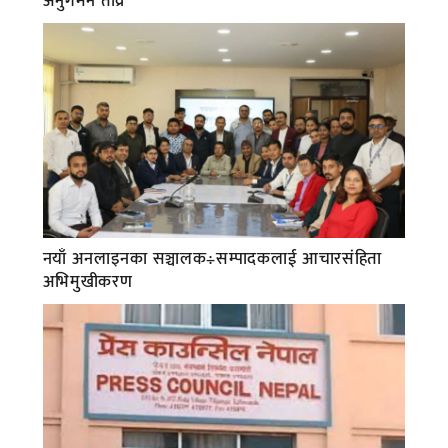
अनुगमन तीव्र
नयाँ अनलाइनका सञ्चालक÷सम्पादकलाई आचारसंहिता
अभिमुखीकरण