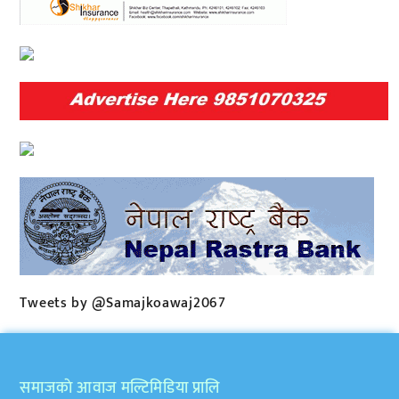
Tweets by @Samajkoawaj2067
समाजकाे आवाज मल्टिमिडिया प्रालि