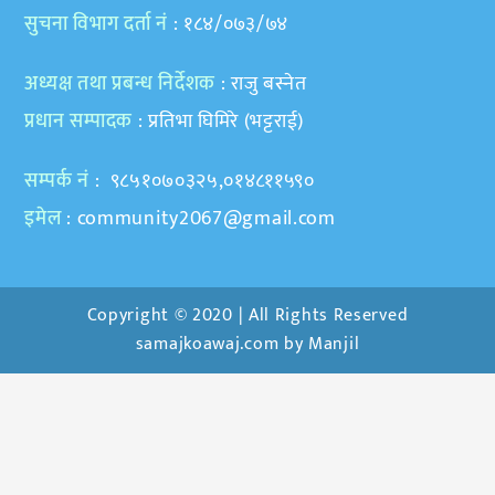
सुचना विभाग दर्ता नं
: १८४/०७३/७४
अध्यक्ष तथा प्रबन्ध निर्देशक
: राजु बस्नेत
प्रधान सम्पादक
: प्रतिभा घिमिरे (भट्टराई)
सम्पर्क नं
: ९८५१०७०३२५,०१४८११५९०
इमेल
:
community2067@gmail.com
Copyright © 2020 | All Rights Reserved
samajkoawaj.com by
Manjil