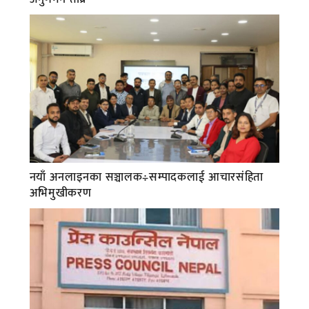
नयाँ अनलाइनका सञ्चालक÷सम्पादकलाई आचारसंहिता
अभिमुखीकरण