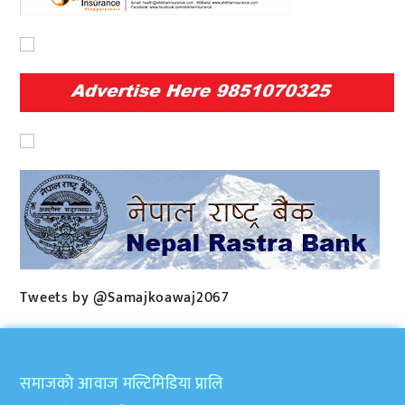
Tweets by @Samajkoawaj2067
समाजकाे आवाज मल्टिमिडिया प्रालि