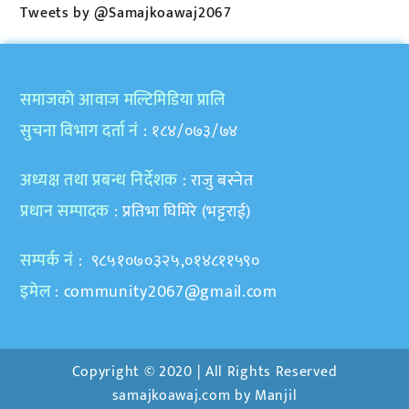
Tweets by @Samajkoawaj2067
समाजकाे आवाज मल्टिमिडिया प्रालि
सुचना विभाग दर्ता नं
: १८४/०७३/७४
अध्यक्ष तथा प्रबन्ध निर्देशक
: राजु बस्नेत
प्रधान सम्पादक
: प्रतिभा घिमिरे (भट्टराई)
सम्पर्क नं
: ९८५१०७०३२५,०१४८११५९०
इमेल
:
community2067@gmail.com
Copyright © 2020 | All Rights Reserved
samajkoawaj.com by
Manjil