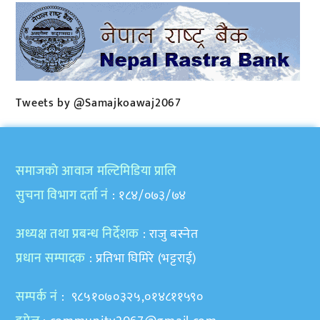
Tweets by @Samajkoawaj2067
समाजकाे आवाज मल्टिमिडिया प्रालि
सुचना विभाग दर्ता नं
: १८४/०७३/७४
अध्यक्ष तथा प्रबन्ध निर्देशक
: राजु बस्नेत
प्रधान सम्पादक
: प्रतिभा घिमिरे (भट्टराई)
सम्पर्क नं
: ९८५१०७०३२५,०१४८११५९०