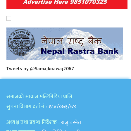
Tweets by @Samajkoawaj2067
समाजकाे आवाज मल्टिमिडिया प्रालि
सुचना विभाग दर्ता नं
: १८४/०७३/७४
अध्यक्ष तथा प्रबन्ध निर्देशक
: राजु बस्नेत