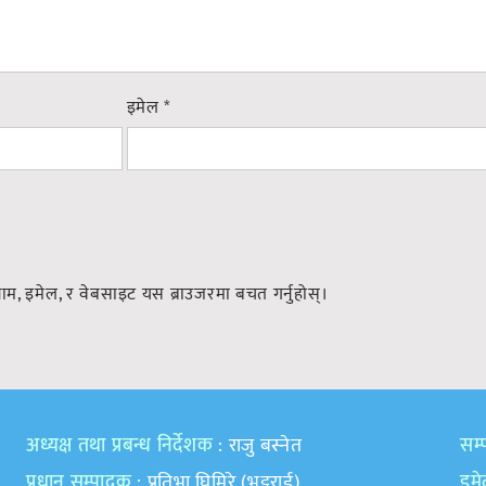
इमेल
*
नाम, इमेल, र वेबसाइट यस ब्राउजरमा बचत गर्नुहोस्।
अध्यक्ष तथा प्रबन्ध निर्देशक
: राजु बस्नेत
सम्प
प्रधान सम्पादक
: प्रतिभा घिमिरे (भट्टराई)
इम