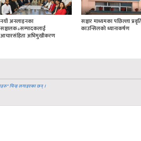
नयाँ अनलाइनका
सञ्चार माध्यमका पछिल्ला प्रवृति
सञ्चालक÷सम्पादकलाई
काउन्सिलको ध्यानाकर्षण
आचारसंहिता अभिमुखीकरण
डहरु
*
चिन्ह लगाइएका छन् ।