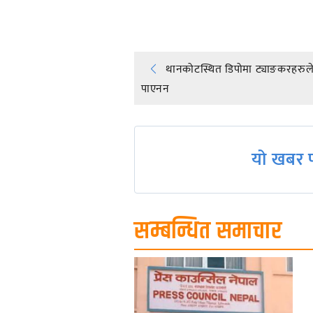
Post
थानकोटस्थित डिपोमा ट्याङकरहरुल
पाएनन
navigation
यो खबर प
सम्बन्धित समाचार