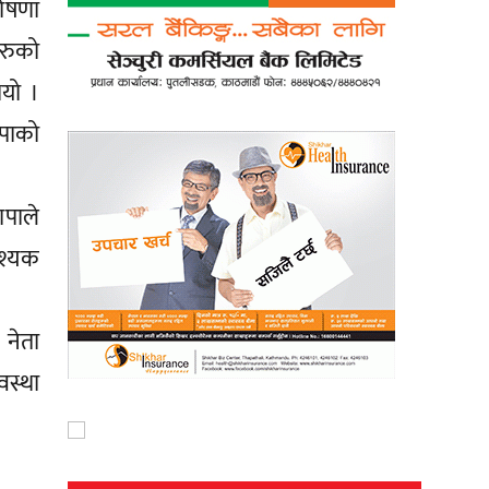
घोषणा
हरुको
भयो ।
पाको
ापाले
वश्यक
 नेता
वस्था