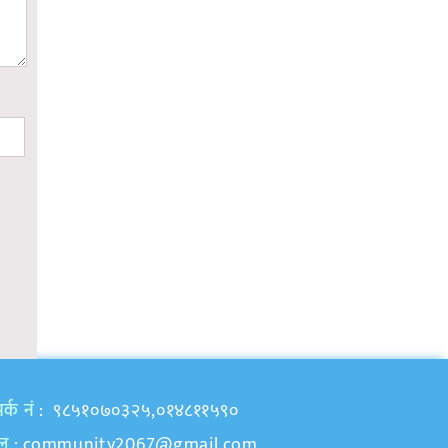
र्क नं
: ९८५१०७०३२५,०१४८११५९०
ेल
:
community2067@gmail.com