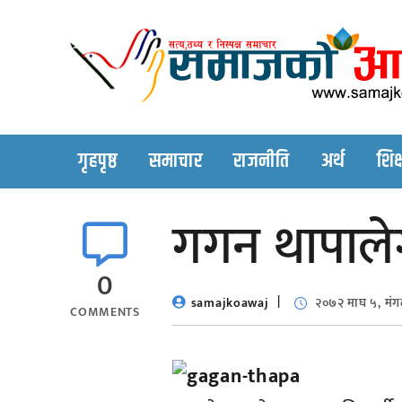
Skip
to
content
गृहपृष्ठ
समाचार
राजनीति
अर्थ
शिक्
गगन थापालेगर
0
samajkoawaj
२०७२ माघ ५, मं
COMMENTS