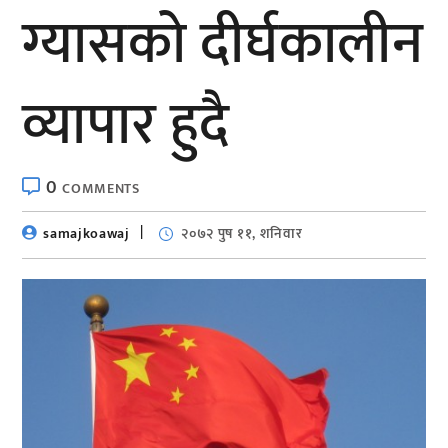
ग्यासको दीर्घकालीन
व्यापार हुदै
0
COMMENTS
samajkoawaj
२०७२ पुष ११, शनिवार