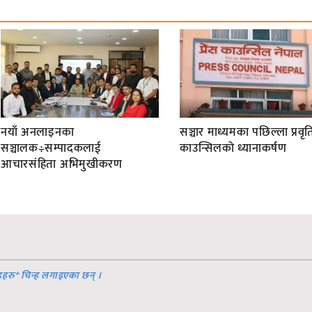
नयाँ अनलाइनका
सञ्चार माध्यमका पछिल्ला प्रवृति
सञ्चालक÷सम्पादकलाई
काउन्सिलको ध्यानाकर्षण
आचारसंहिता अभिमुखीकरण
डहरु
*
चिन्ह लगाइएका छन् ।