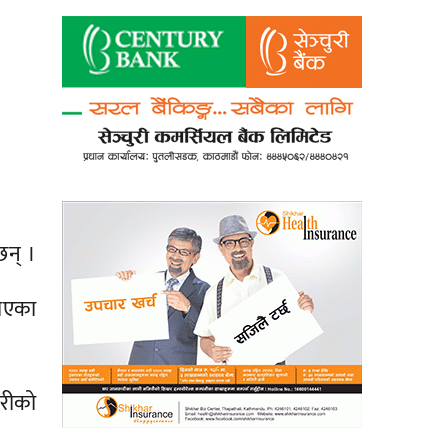
छन् ।
ताएका
करीको