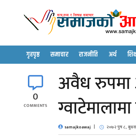
Skip
to
content
गृहपृष्ठ
समाचार
राजनीति
अर्थ
शिक्
अवैध रुपमा अ
0
ग्वाटेमालामा 
COMMENTS
samajkoawaj
२०७२ पुष ८, बुधव