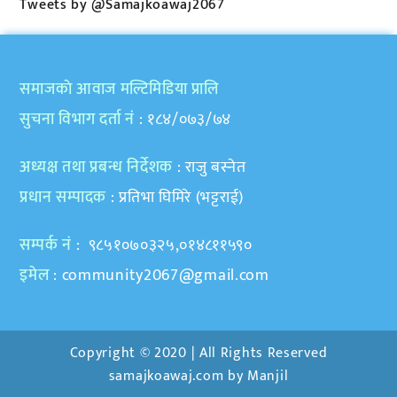
Tweets by @Samajkoawaj2067
समाजकाे आवाज मल्टिमिडिया प्रालि
सुचना विभाग दर्ता नं
: १८४/०७३/७४
अध्यक्ष तथा प्रबन्ध निर्देशक
: राजु बस्नेत
प्रधान सम्पादक
: प्रतिभा घिमिरे (भट्टराई)
सम्पर्क नं
: ९८५१०७०३२५,०१४८११५९०
इमेल
:
community2067@gmail.com
Copyright © 2020 | All Rights Reserved
samajkoawaj.com by
Manjil