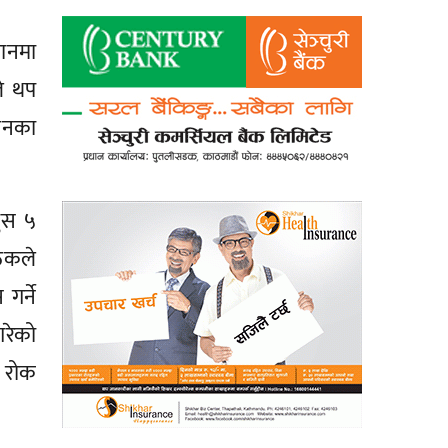
धानमा
ले थप
लनका
पुस ५
ैठकले
गर्ने
गरेको
ा रोक