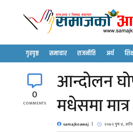
Skip
to
content
गृहपृष्ठ
समाचार
राजनीति
अर्थ
शिक्
आन्दोलन घोषणा
0
मधेसमा मात्र 
COMMENTS
samajkoawaj
२०७२ पुष ४, शनि