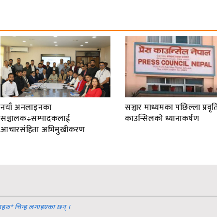
नयाँ अनलाइनका
सञ्चार माध्यमका पछिल्ला प्रवृति
सञ्चालक÷सम्पादकलाई
काउन्सिलको ध्यानाकर्षण
आचारसंहिता अभिमुखीकरण
डहरु
*
चिन्ह लगाइएका छन् ।