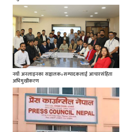
नयाँ अनलाइनका सञ्चालक÷सम्पादकलाई आचारसंहिता
अभिमुखीकरण