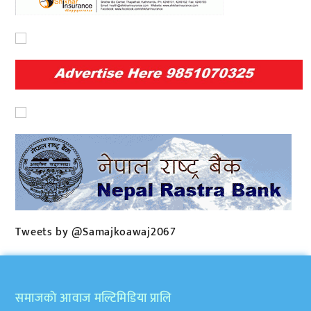
Tweets by @Samajkoawaj2067
समाजकाे आवाज मल्टिमिडिया प्रालि