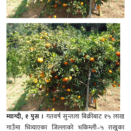
म्याग्दी, १ पुस ।
गतवर्ष सुन्तला बिक्रीबाट १५ लाख
गाउँमा भित्र्याएका जिल्लाको भकिम्ली–५ राखुका