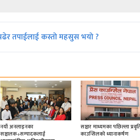
ढेर तपाईलाई कस्तो महसुस भयो ?
नयाँ अनलाइनका
सञ्चार माध्यमका पछिल्ला प्रवृति
सञ्चालक÷सम्पादकलाई
काउन्सिलको ध्यानाकर्षण