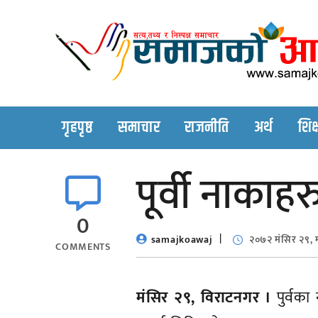
Skip
to
content
गृहपृष्ठ
समाचार
राजनीति
अर्थ
शिक्
पूर्वी नाकाह
0
samajkoawaj
२०७२ मंसिर २९, 
COMMENTS
मंसिर २९, विराटनगर ।
पुर्वका