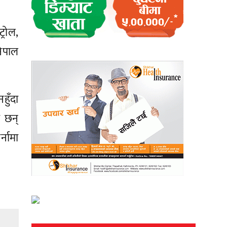
्रोल,
ेपाल
हुँदा
ा छन्
्नामा