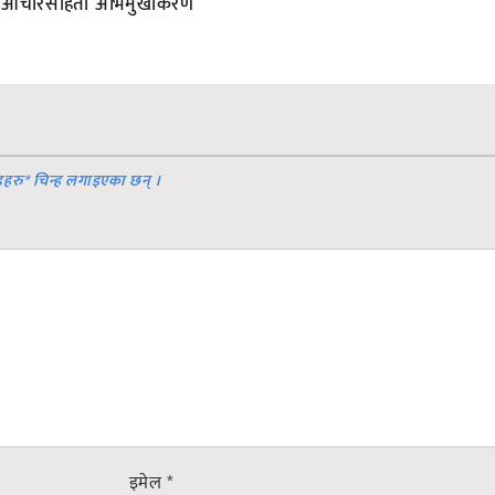
आचारसंहिता अभिमुखीकरण
डहरु
*
चिन्ह लगाइएका छन् ।
इमेल
*