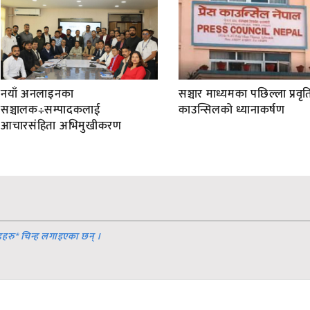
नयाँ अनलाइनका
सञ्चार माध्यमका पछिल्ला प्रवृति
सञ्चालक÷सम्पादकलाई
काउन्सिलको ध्यानाकर्षण
आचारसंहिता अभिमुखीकरण
डहरु
*
चिन्ह लगाइएका छन् ।