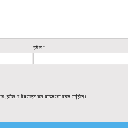
इमेल
*
नाम, इमेल, र वेबसाइट यस ब्राउजरमा बचत गर्नुहोस्।