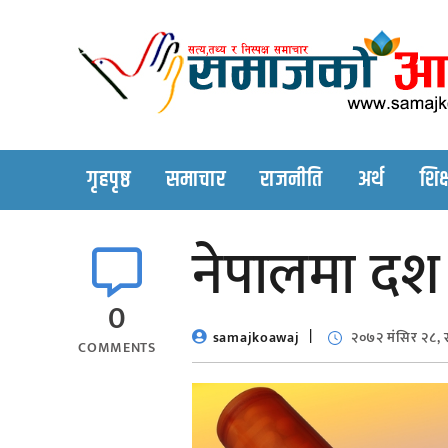
Skip
to
content
गृहपृष्ठ
समाचार
राजनीति
अर्थ
शिक्
नेपालमा दश
0
samajkoawaj
२०७२ मंसिर २८, 
COMMENTS