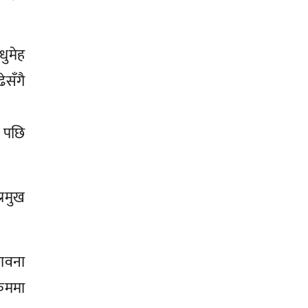
धुमेह
ेसँगै
 पछि
्रमुख
भावना
्रममा