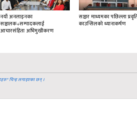
नयाँ अनलाइनका
सञ्चार माध्यमका पछिल्ला प्रवृति
सञ्चालक÷सम्पादकलाई
काउन्सिलको ध्यानाकर्षण
आचारसंहिता अभिमुखीकरण
डहरु
*
चिन्ह लगाइएका छन् ।