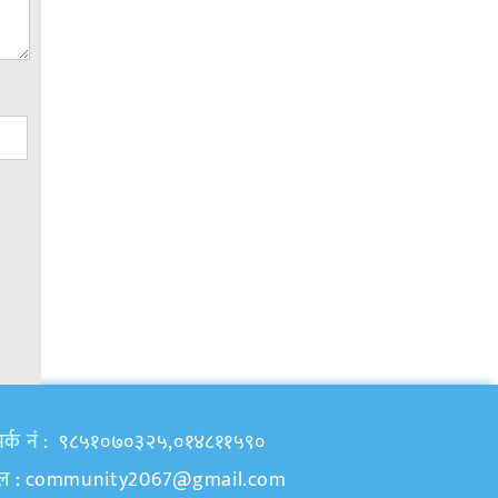
र्क नं
: ९८५१०७०३२५,०१४८११५९०
ेल
:
community2067@gmail.com