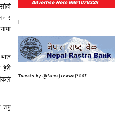
 सोही
ोलन र
नामा
 भारु
 हेरी
Tweets by @Samajkoawaj2067
ैंकले
ष्ट्र