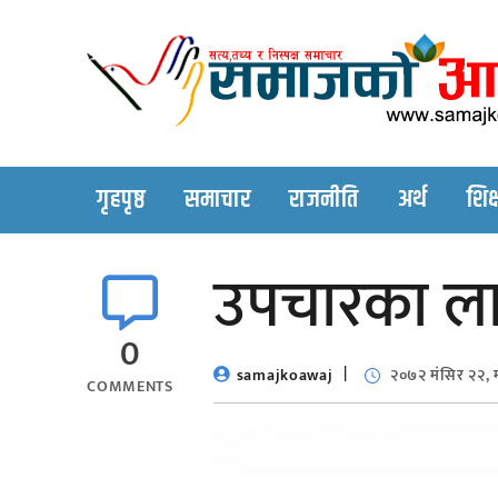
Skip
to
content
गृहपृष्ठ
समाचार
राजनीति
अर्थ
शिक्
उपचारका ला
0
samajkoawaj
२०७२ मंसिर २२, 
COMMENTS