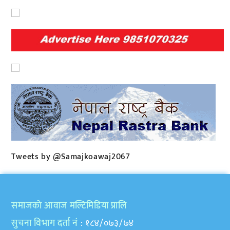
Tweets by @Samajkoawaj2067
समाजकाे आवाज मल्टिमिडिया प्रालि
सुचना विभाग दर्ता नं
: १८४/०७३/७४