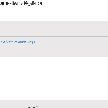
आचारसंहिता अभिमुखीकरण
डहरु
*
चिन्ह लगाइएका छन् ।
इमेल
*