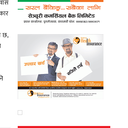
िवास
हकार
ो छ,
ो
नि