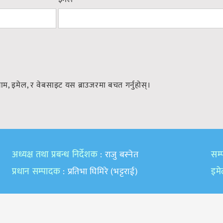
नाम, इमेल, र वेबसाइट यस ब्राउजरमा बचत गर्नुहोस्।
अध्यक्ष तथा प्रबन्ध निर्देशक
: राजु बस्नेत
सम्प
प्रधान सम्पादक
: प्रतिभा घिमिरे (भट्टराई)
इम