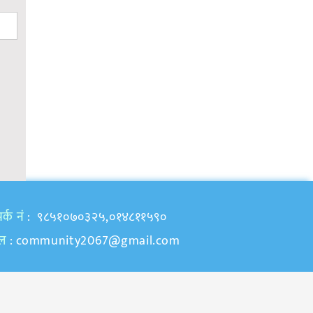
र्क नं
: ९८५१०७०३२५,०१४८११५९०
ेल
:
community2067@gmail.com
samajkoawaj.com by
Manjil