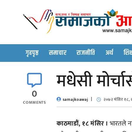
Skip
to
content
गृहपृष्ठ
समाचार
राजनीति
अर्थ
शिक्
मधेसी मोर्चा
0
samajkoawaj
२०७२ मंसिर १८, श
COMMENTS
काठमाडौं, १८ मंसिर ।
भारतले ना