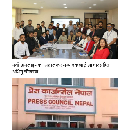
नयाँ अनलाइनका सञ्चालक÷सम्पादकलाई आचारसंहिता
अभिमुखीकरण