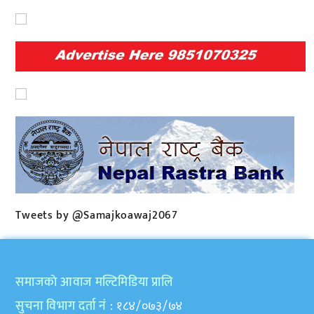
Tweets by @Samajkoawaj2067
समाजकाे आवाज मल्टिमिडिया प्रालि
सुचना विभाग दर्ता नं
: १८४/०७३/७४