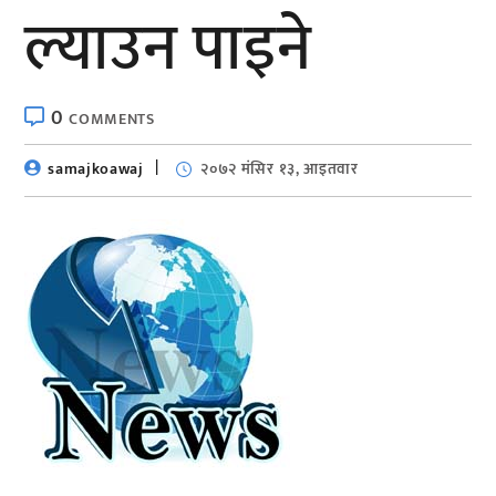
ल्याउन पाइने
0
COMMENTS
samajkoawaj
२०७२ मंसिर १३, आइतवार