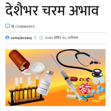
देशैभर चरम अभाव
0
COMMENTS
samajkoawaj
२०७२ मंसिर १२, शनिवार