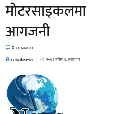
मोटरसाइकलमा
आगजनी
0
COMMENTS
samajkoawaj
२०७२ मंसिर ६, आइतवार