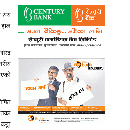
क सय
 हाल
 खरिद
्तरीय
दिएको
ोषित
रोतका
ट्टा