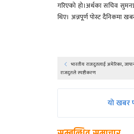
गरिएको हो।अर्थका सचिव सुमनप्र
थिए। अन्नपूर्ण पोस्ट दैनिकमा ख
प्रतिक्रिया दिनुहोस्
Post
भारतीय राजदुतलाई अमेरिका, जापान
राजदुतले स्पष्टीकरण
navigation
यो खबर प
सम्बन्धित समाचार