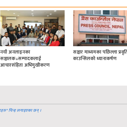
नयाँ अनलाइनका
सञ्चार माध्यमका पछिल्ला प्रवृति
सञ्चालक÷सम्पादकलाई
काउन्सिलको ध्यानाकर्षण
आचारसंहिता अभिमुखीकरण
डहरु
*
चिन्ह लगाइएका छन् ।