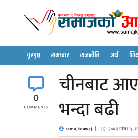
Skip
to
content
गृहपृष्ठ
समाचार
राजनीति
अर्थ
शिक्
चीनबाट आएको 
0
भन्दा बढी
COMMENTS
samajkoawaj
२०७२ मंसिर ५, श