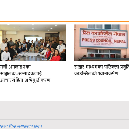
नयाँ अनलाइनका
सञ्चार माध्यमका पछिल्ला प्रवृति
सञ्चालक÷सम्पादकलाई
काउन्सिलको ध्यानाकर्षण
आचारसंहिता अभिमुखीकरण
डहरु
*
चिन्ह लगाइएका छन् ।