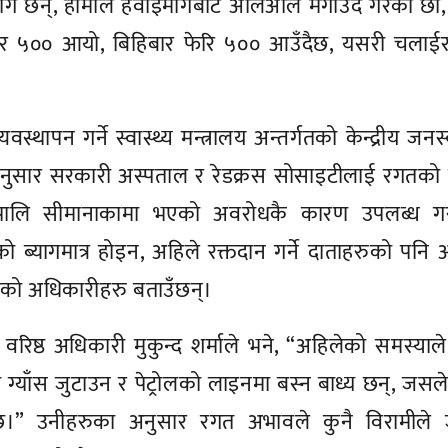
ाग छैन्, हामीले हवाईमार्गबाट अलिअलि मगाउदै गरेका छौँ
ार ५०० आयो, बिहिबार फेरि ५०० आउँदैछ, यसरी चलाईर
यवस्थापन गर्ने स्वास्थ्य मन्त्रालय अन्तर्गतको केन्द्रीय जनस्
नुसार सरकारी अस्पताल र रेडक्रस सोसाइटीलाई रगतको ब
पालि सीमानाकामा भएको अवरोधकै कारण उपलब्ध ग
्यागमात्र होइन, अहिले रक्तदान गर्ने दाताहरुको पनि
िएको अधिकारीहरु बताउँछन्।
ा वरिष्ठ अधिकारी मुकुन्द शर्माले भने, “अहिलेको समस्याले 
ा ग्याँस जुटाउन र पेट्रोलको लाइनमा बस्न बाध्य छन्, जसले 
।” उनीहरुका अनुसार रगत अभावले कुनै विरामीले ज