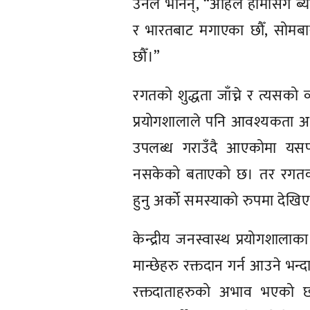
उनले भनिन्, “अहिले हामीसँग ब्य
र भारतबाट मगाएका छौँ, सोमब
छौँ।”
रगतको शुद्धता जाँच्ने र त्यसको व्
प्रयोगशालाले पनि आवश्यकता अ
उपलब्ध गराउँदै आएकोमा यस
नसकेको बताएको छ। तर रगतको ब
हुनु अर्को समस्याको रुपमा देख
केन्द्रीय जनस्वास्थ प्रयोगशालाक
मान्छेहरु रक्तदान गर्न आउने भन्द
रक्तदाताहरुको अभाव भएको छ