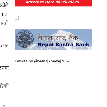
इटीले
यकता
आएको
ो रगत
Tweets by @Samajkoawaj2067
लनमा
रेको