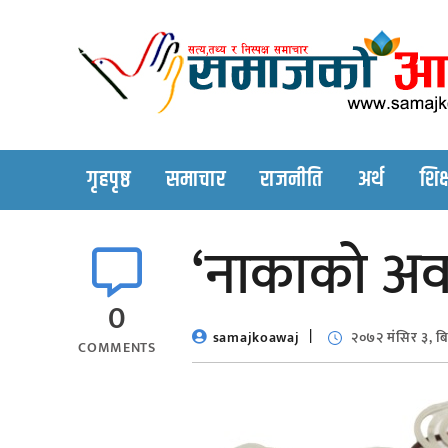
Skip
to
content
गृहपृष्ठ
समाचार
राजनीति
अर्थ
शिक्
‘नाकाको अव
0
samajkoawaj
२०७२ मंसिर ३, ब
COMMENTS