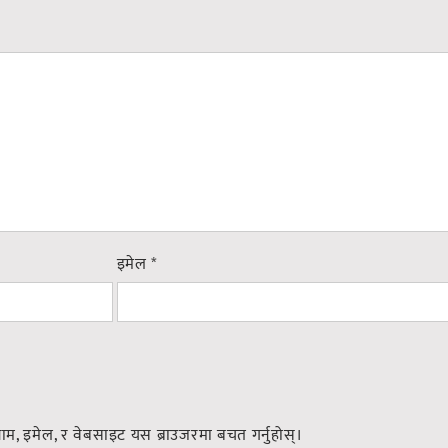
इमेल
*
नाम, इमेल, र वेबसाइट यस ब्राउजरमा बचत गर्नुहोस्।