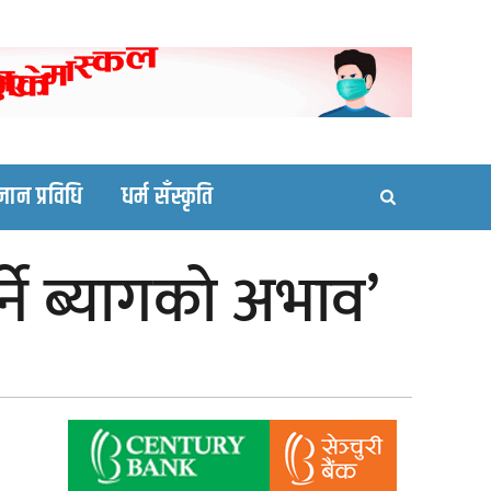
ortal site
्ञान प्रविधि
धर्म सँस्कृति
े ब्यागको अभाव’