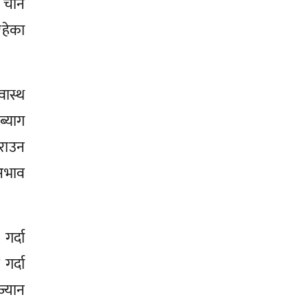
, चीन
हेका
वास्थ
्याग
राउन
 अभाव
गर्दा
गर्दा
्यान