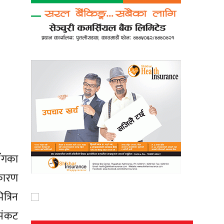
ँगका
कारण
त्रिन
 संकट