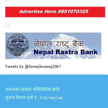
Tweets by @Samajkoawaj2067
समाजकाे आवाज मल्टिमिडिया प्रालि
सुचना विभाग दर्ता नं
: १८४/०७३/७४