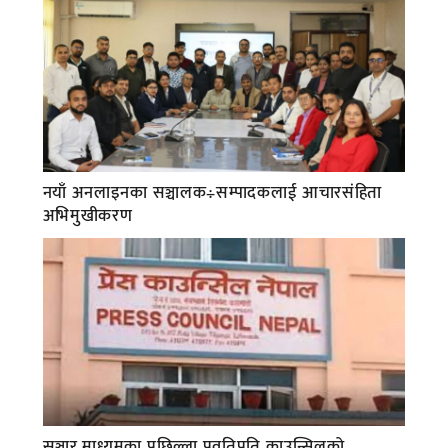
नयाँ अनलाइनका सञ्चालक÷सम्पादकलाई आचारसंहिता
अभिमुखीकरण
सञ्चार माध्यमका पछिल्ला प्रवृतिप्रति काउन्सिलको