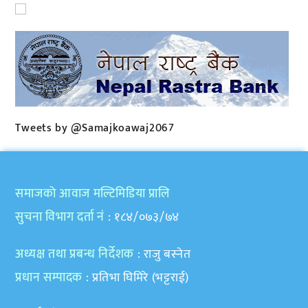
Tweets by @Samajkoawaj2067
समाजकाे आवाज मल्टिमिडिया प्रालि
सुचना विभाग दर्ता नं
: १८४/०७३/७४
अध्यक्ष तथा प्रबन्ध निर्देशक
: राजु बस्नेत
प्रधान सम्पादक
: प्रतिभा घिमिरे (भट्टराई)