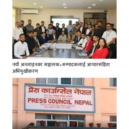
नयाँ अनलाइनका सञ्चालक÷सम्पादकलाई आचारसंहिता
अभिमुखीकरण