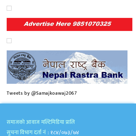
Tweets by @Samajkoawaj2067
समाजकाे आवाज मल्टिमिडिया प्रालि
सुचना विभाग दर्ता नं
: १८४/०७३/७४