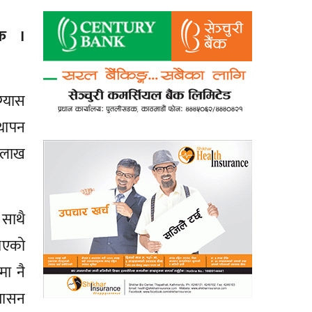
िक ।
ग्यास
्थापन
क लाख
 साथै
भएको
ा नै
शासन