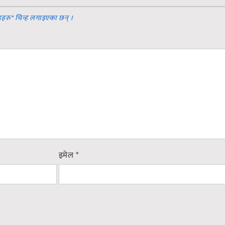
डहरु
*
चिन्ह लगाइएका छन् ।
इमेल
*