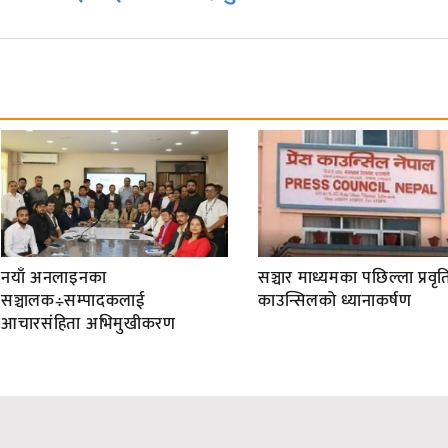
नयाँ अनलाइनका
सञ्चार माध्यमका पछिल्ला प्रवृति
सञ्चालक÷सम्पादकलाई
काउन्सिलको ध्यानाकर्षण
आचारसंहिता अभिमुखीकरण