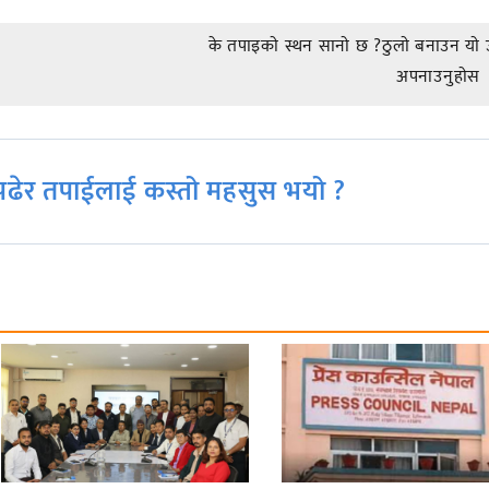
के तपाइकाे स्थन सानाे छ ?ठुलाे बनाउन याे
अपनाउनुहाेस
ढेर तपाईलाई कस्तो महसुस भयो ?