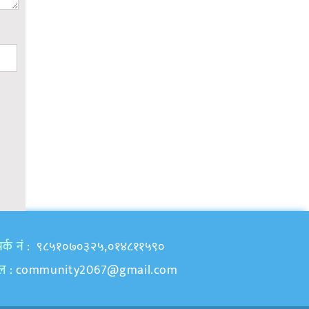
र्क नं
: ९८५१०७०३२५,०१४८११५९०
ेल
:
community2067@gmail.com