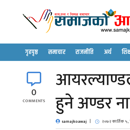
Skip
to
content
गृहपृष्ठ
समाचार
राजनीति
अर्थ
शिक्
आयरल्याण्डल
0
हुने अण्डर 
COMMENTS
samajkoawaj
२०७२ कार्तिक ५,