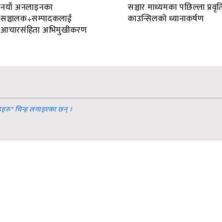
नयाँ अनलाइनका
सञ्चार माध्यमका पछिल्ला प्रवृति
सञ्चालक÷सम्पादकलाई
काउन्सिलको ध्यानाकर्षण
आचारसंहिता अभिमुखीकरण
डहरु
*
चिन्ह लगाइएका छन् ।