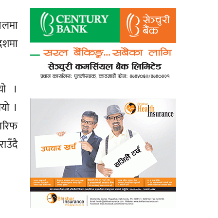
नलमा
देशमा
यो ।
यो ।
आरिफ
ाउँदै