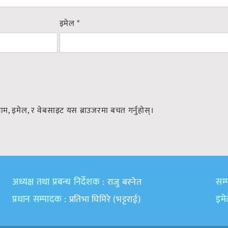
इमेल
*
नाम, इमेल, र वेबसाइट यस ब्राउजरमा बचत गर्नुहोस्।
अध्यक्ष तथा प्रबन्ध निर्देशक
: राजु बस्नेत
सम्प
प्रधान सम्पादक
: प्रतिभा घिमिरे (भट्टराई)
इम