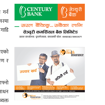
 गर्न
सरमा
अगाडि
खाएको
ुपण र
आफ्नो
 साधन
्यक्त