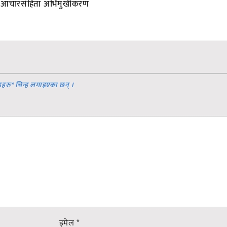
आचारसंहिता अभिमुखीकरण
डहरु
*
चिन्ह लगाइएका छन् ।
इमेल
*