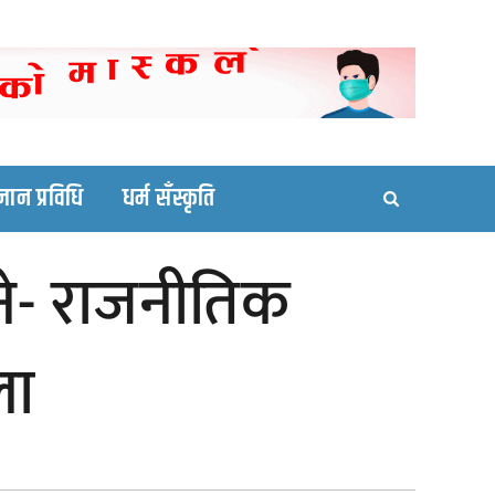
ortal site
्ञान प्रविधि
धर्म सँस्कृति
े भने- राजनीतिक
ला