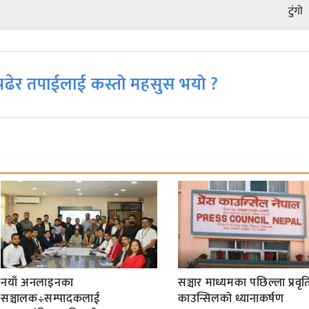
टुंगो
ढेर तपाईलाई कस्तो महसुस भयो ?
नयाँ अनलाइनका
सञ्चार माध्यमका पछिल्ला प्रवृति
सञ्चालक÷सम्पादकलाई
काउन्सिलको ध्यानाकर्षण