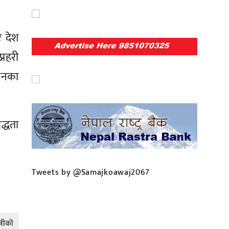
र देश
्रहरी
गठनका
द्धता
Tweets by @Samajkoawaj2067
्रीको