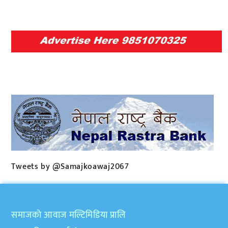
Tweets by @Samajkoawaj2067
समाजकाे आवाज मल्टिमिडिया प्रालि