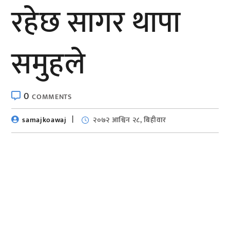
रहेछ सागर थापा
समुहले
0
COMMENTS
samajkoawaj
२०७२ आश्विन २८, बिहीवार